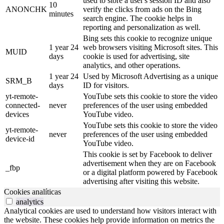
used to store a user's session ID and also
10
ANONCHK
verify the clicks from ads on the Bing
minutes
search engine. The cookie helps in
reporting and personalization as well.
Bing sets this cookie to recognize unique
1 year 24
web browsers visiting Microsoft sites. This
MUID
days
cookie is used for advertising, site
analytics, and other operations.
1 year 24
Used by Microsoft Advertising as a unique
SRM_B
days
ID for visitors.
yt-remote-
YouTube sets this cookie to store the video
connected-
never
preferences of the user using embedded
devices
YouTube video.
YouTube sets this cookie to store the video
yt-remote-
never
preferences of the user using embedded
device-id
YouTube video.
This cookie is set by Facebook to deliver
advertisement when they are on Facebook
_fbp
or a digital platform powered by Facebook
advertising after visiting this website.
Cookies analíticas
analytics
Analytical cookies are used to understand how visitors interact with
the website. These cookies help provide information on metrics the