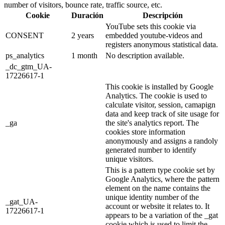
number of visitors, bounce rate, traffic source, etc.
Cookie
Duración
Descripción
YouTube sets this cookie via
CONSENT
2 years
embedded youtube-videos and
registers anonymous statistical data.
ps_analytics
1 month
No description available.
_dc_gtm_UA-
17226617-1
This cookie is installed by Google
Analytics. The cookie is used to
calculate visitor, session, camapign
data and keep track of site usage for
_ga
the site's analytics report. The
cookies store information
anonymously and assigns a randoly
generated number to identify
unique visitors.
This is a pattern type cookie set by
Google Analytics, where the pattern
element on the name contains the
unique identity number of the
_gat_UA-
account or website it relates to. It
17226617-1
appears to be a variation of the _gat
cookie which is used to limit the