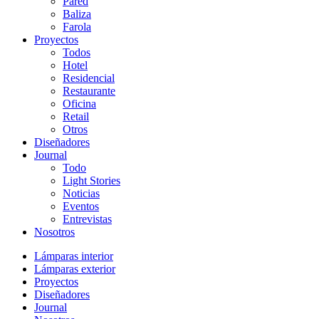
Pared
Baliza
Farola
Proyectos
Todos
Hotel
Residencial
Restaurante
Oficina
Retail
Otros
Diseñadores
Journal
Todo
Light Stories
Noticias
Eventos
Entrevistas
Nosotros
Lámparas interior
Lámparas exterior
Proyectos
Diseñadores
Journal