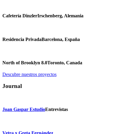
Cafetería Dinzler
Irschenberg, Alemania
Residencia Privada
Barcelona, España
North of Brooklyn 8.0
Toronto, Canada
Descubre nuestros proyectos
Journal
Joan Gaspar Estudio
Entrevistas
Vetra x Greta Fernández