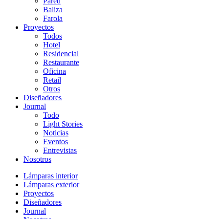
Pared
Baliza
Farola
Proyectos
Todos
Hotel
Residencial
Restaurante
Oficina
Retail
Otros
Diseñadores
Journal
Todo
Light Stories
Noticias
Eventos
Entrevistas
Nosotros
Lámparas interior
Lámparas exterior
Proyectos
Diseñadores
Journal