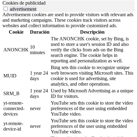
Cookies de publicidad
advertisement
Advertisement cookies are used to provide visitors with relevant ads
and marketing campaigns. These cookies track visitors across
websites and collect information to provide customized ads.
Cookie
Duración
Descripción
The ANONCHK cookie, set by Bing, is
used to store a user's session ID and also
10
ANONCHK
verify the clicks from ads on the Bing
minutes
search engine. The cookie helps in
reporting and personalization as well.
Bing sets this cookie to recognize unique
1 year 24
web browsers visiting Microsoft sites. This
MUID
days
cookie is used for advertising, site
analytics, and other operations.
1 year 24
Used by Microsoft Advertising as a unique
SRM_B
days
ID for visitors.
yt-remote-
YouTube sets this cookie to store the video
connected-
never
preferences of the user using embedded
devices
YouTube video.
YouTube sets this cookie to store the video
yt-remote-
never
preferences of the user using embedded
device-id
YouTube video.