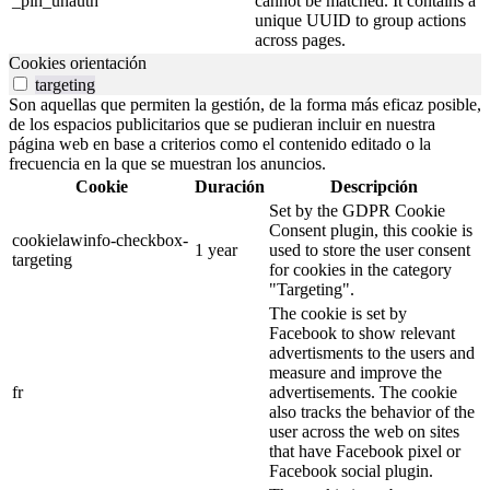
_pin_unauth
cannot be matched. It contains a
unique UUID to group actions
across pages.
Cookies orientación
targeting
Son aquellas que permiten la gestión, de la forma más eficaz posible,
de los espacios publicitarios que se pudieran incluir en nuestra
página web en base a criterios como el contenido editado o la
frecuencia en la que se muestran los anuncios.
Cookie
Duración
Descripción
Set by the GDPR Cookie
Consent plugin, this cookie is
cookielawinfo-checkbox-
1 year
used to store the user consent
targeting
for cookies in the category
"Targeting".
The cookie is set by
Facebook to show relevant
advertisments to the users and
measure and improve the
fr
advertisements. The cookie
also tracks the behavior of the
user across the web on sites
that have Facebook pixel or
Facebook social plugin.