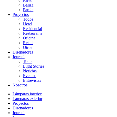
Pared
Baliza
Farola
Proyectos
Todos
Hotel
Residencial
Restaurante
Oficina
Retail
Otros
Diseñadores
Journal
Todo
Light Stories
Noticias
Eventos
Entrevistas
Nosotros
Lámparas interior
Lámparas exterior
Proyectos
Diseñadores
Journal