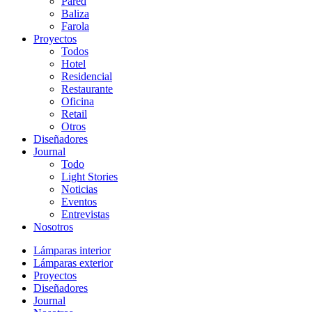
Pared
Baliza
Farola
Proyectos
Todos
Hotel
Residencial
Restaurante
Oficina
Retail
Otros
Diseñadores
Journal
Todo
Light Stories
Noticias
Eventos
Entrevistas
Nosotros
Lámparas interior
Lámparas exterior
Proyectos
Diseñadores
Journal