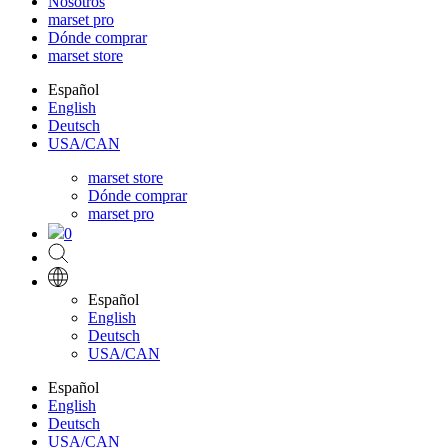
Nosotros
marset pro
Dónde comprar
marset store
Español
English
Deutsch
USA/CAN
marset store
Dónde comprar
marset pro
0
Español
English
Deutsch
USA/CAN
Español
English
Deutsch
USA/CAN