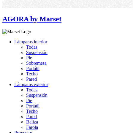
AGORA by Marset
Lámparas interior
Todas
Suspensión
Pie
Sobremesa
Portátil
Techo
Pared
Lámparas exterior
Todas
Suspensión
Pie
Portátil
Techo
Pared
Baliza
Farola
Proyectos