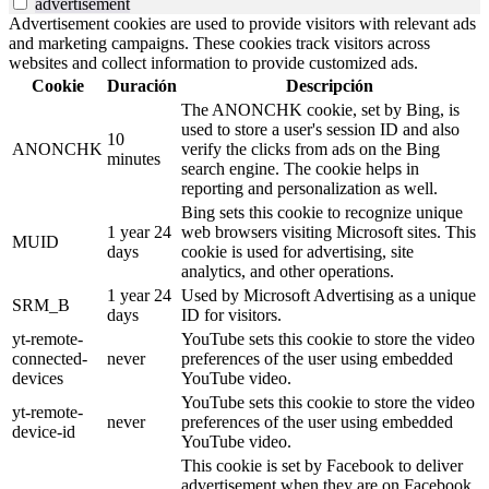
advertisement
Advertisement cookies are used to provide visitors with relevant ads
and marketing campaigns. These cookies track visitors across
websites and collect information to provide customized ads.
Cookie
Duración
Descripción
The ANONCHK cookie, set by Bing, is
used to store a user's session ID and also
10
ANONCHK
verify the clicks from ads on the Bing
minutes
search engine. The cookie helps in
reporting and personalization as well.
Bing sets this cookie to recognize unique
1 year 24
web browsers visiting Microsoft sites. This
MUID
days
cookie is used for advertising, site
analytics, and other operations.
1 year 24
Used by Microsoft Advertising as a unique
SRM_B
days
ID for visitors.
yt-remote-
YouTube sets this cookie to store the video
connected-
never
preferences of the user using embedded
devices
YouTube video.
YouTube sets this cookie to store the video
yt-remote-
never
preferences of the user using embedded
device-id
YouTube video.
This cookie is set by Facebook to deliver
advertisement when they are on Facebook