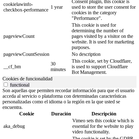
Consent plugin, this cookie is
cookielawinfo-
1 year
used to store the user consent for
checkbox-performance
cookies in the category
"Performance".
This cookie is used for
determining the number of
pageviewCount
pages visited by a visitor on the
website. It is used for marketing
purposes.
pageviewCountSession
No description
This cookie, set by Cloudflare,
30
__cf_bm
is used to support Cloudflare
minutes
Bot Management.
Cookies de funcionalidad
functional
Son aquellas que permiten recordar información para que el usuario
acceda al servicio o plataforma con determinadas características
personalizadas como el idioma o la región en la que usted se
encuentra.
Cookie
Duración
Descripción
Vimeo sets this cookie which is
aka_debug
essential for the website to play
video functionality.
The cookie is set by the GDPR