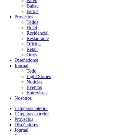
Pared
Baliza
Farola
Proyectos
Todos
Hotel
Residencial
Restaurante
Oficina
Retail
Otros
Diseñadores
Journal
Todo
Light Stories
Noticias
Eventos
Entrevistas
Nosotros
Lámparas interior
Lámparas exterior
Proyectos
Diseñadores
Journal