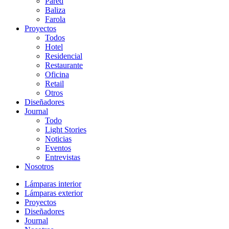
Pared
Baliza
Farola
Proyectos
Todos
Hotel
Residencial
Restaurante
Oficina
Retail
Otros
Diseñadores
Journal
Todo
Light Stories
Noticias
Eventos
Entrevistas
Nosotros
Lámparas interior
Lámparas exterior
Proyectos
Diseñadores
Journal