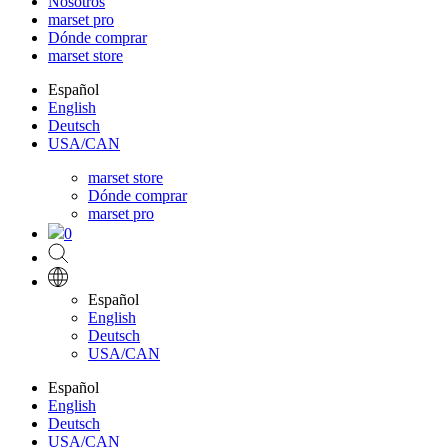
Nosotros
marset pro
Dónde comprar
marset store
Español
English
Deutsch
USA/CAN
marset store
Dónde comprar
marset pro
0
Español
English
Deutsch
USA/CAN
Español
English
Deutsch
USA/CAN