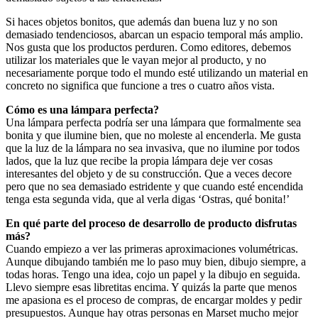
Si haces objetos bonitos, que además dan buena luz y no son
demasiado tendenciosos, abarcan un espacio temporal más amplio.
Nos gusta que los productos perduren. Como editores, debemos
utilizar los materiales que le vayan mejor al producto, y no
necesariamente porque todo el mundo esté utilizando un material en
concreto no significa que funcione a tres o cuatro años vista.
Cómo es una lámpara perfecta?
Una lámpara perfecta podría ser una lámpara que formalmente sea
bonita y que ilumine bien, que no moleste al encenderla. Me gusta
que la luz de la lámpara no sea invasiva, que no ilumine por todos
lados, que la luz que recibe la propia lámpara deje ver cosas
interesantes del objeto y de su construcción. Que a veces decore
pero que no sea demasiado estridente y que cuando esté encendida
tenga esta segunda vida, que al verla digas ‘Ostras, qué bonita!’
En qué parte del proceso de desarrollo de producto disfrutas
más?
Cuando empiezo a ver las primeras aproximaciones volumétricas.
Aunque dibujando también me lo paso muy bien, dibujo siempre, a
todas horas. Tengo una idea, cojo un papel y la dibujo en seguida.
Llevo siempre esas libretitas encima. Y quizás la parte que menos
me apasiona es el proceso de compras, de encargar moldes y pedir
presupuestos. Aunque hay otras personas en Marset mucho mejor