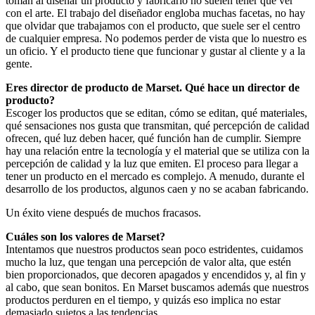
toman al diseñar un producto y fabricarlo no suelen tener que ver
con el arte. El trabajo del diseñador engloba muchas facetas, no hay
que olvidar que trabajamos con el producto, que suele ser el centro
de cualquier empresa. No podemos perder de vista que lo nuestro es
un oficio. Y el producto tiene que funcionar y gustar al cliente y a la
gente.
Eres director de producto de Marset. Qué hace un director de
producto?
Escoger los productos que se editan, cómo se editan, qué materiales,
qué sensaciones nos gusta que transmitan, qué percepción de calidad
ofrecen, qué luz deben hacer, qué función han de cumplir. Siempre
hay una relación entre la tecnología y el material que se utiliza con la
percepción de calidad y la luz que emiten. El proceso para llegar a
tener un producto en el mercado es complejo. A menudo, durante el
desarrollo de los productos, algunos caen y no se acaban fabricando.
Un éxito viene después de muchos fracasos.
Cuáles son los valores de Marset?
Intentamos que nuestros productos sean poco estridentes, cuidamos
mucho la luz, que tengan una percepción de valor alta, que estén
bien proporcionados, que decoren apagados y encendidos y, al fin y
al cabo, que sean bonitos. En Marset buscamos además que nuestros
productos perduren en el tiempo, y quizás eso implica no estar
demasiado sujetos a las tendencias.