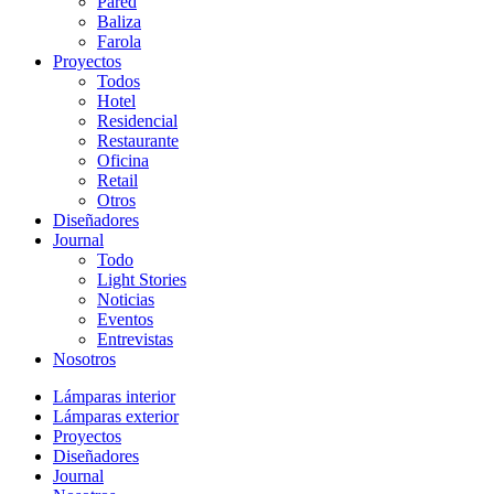
Pared
Baliza
Farola
Proyectos
Todos
Hotel
Residencial
Restaurante
Oficina
Retail
Otros
Diseñadores
Journal
Todo
Light Stories
Noticias
Eventos
Entrevistas
Nosotros
Lámparas interior
Lámparas exterior
Proyectos
Diseñadores
Journal