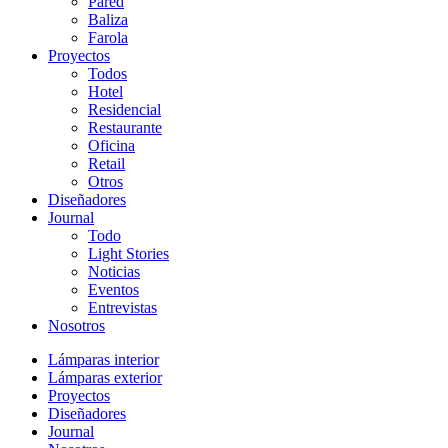
Pared
Baliza
Farola
Proyectos
Todos
Hotel
Residencial
Restaurante
Oficina
Retail
Otros
Diseñadores
Journal
Todo
Light Stories
Noticias
Eventos
Entrevistas
Nosotros
Lámparas interior
Lámparas exterior
Proyectos
Diseñadores
Journal