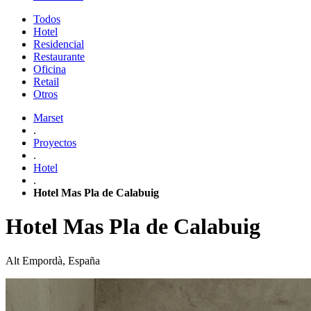
Todos
Hotel
Residencial
Restaurante
Oficina
Retail
Otros
Marset
.
Proyectos
.
Hotel
.
Hotel Mas Pla de Calabuig
Hotel Mas Pla de Calabuig
Alt Empordà, España