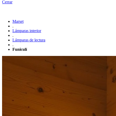
Cerrar
Marset
.
Lámparas interior
.
Lámparas de lectura
.
Funiculí