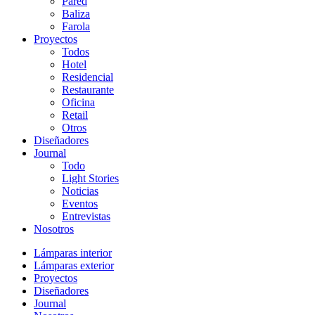
Pared
Baliza
Farola
Proyectos
Todos
Hotel
Residencial
Restaurante
Oficina
Retail
Otros
Diseñadores
Journal
Todo
Light Stories
Noticias
Eventos
Entrevistas
Nosotros
Lámparas interior
Lámparas exterior
Proyectos
Diseñadores
Journal