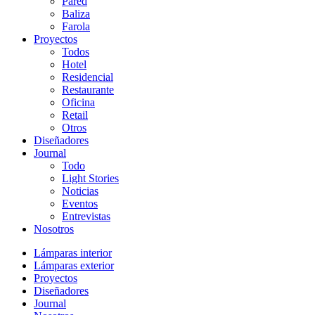
Pared
Baliza
Farola
Proyectos
Todos
Hotel
Residencial
Restaurante
Oficina
Retail
Otros
Diseñadores
Journal
Todo
Light Stories
Noticias
Eventos
Entrevistas
Nosotros
Lámparas interior
Lámparas exterior
Proyectos
Diseñadores
Journal