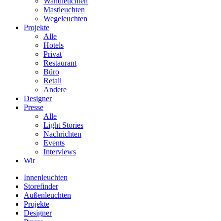
Wandleuchten
Mastleuchten
Wegeleuchten
Projekte
Alle
Hotels
Privat
Restaurant
Büro
Retail
Andere
Designer
Presse
Alle
Light Stories
Nachrichten
Events
Interviews
Wir
Innenleuchten
Storefinder
Außenleuchten
Projekte
Designer