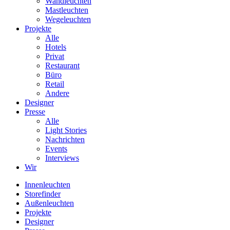
Wandleuchten
Mastleuchten
Wegeleuchten
Projekte
Alle
Hotels
Privat
Restaurant
Büro
Retail
Andere
Designer
Presse
Alle
Light Stories
Nachrichten
Events
Interviews
Wir
Innenleuchten
Storefinder
Außenleuchten
Projekte
Designer