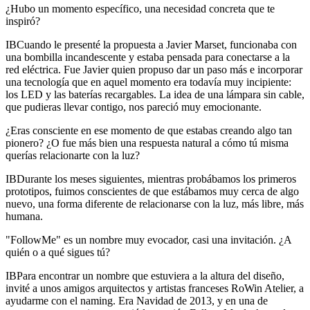
¿Hubo un momento específico, una necesidad concreta que te
inspiró?
IB
Cuando le presenté la propuesta a Javier Marset, funcionaba con
una bombilla incandescente y estaba pensada para conectarse a la
red eléctrica. Fue Javier quien propuso dar un paso más e incorporar
una tecnología que en aquel momento era todavía muy incipiente:
los LED y las baterías recargables. La idea de una lámpara sin cable,
que pudieras llevar contigo, nos pareció muy emocionante.
¿Eras consciente en ese momento de que estabas creando algo tan
pionero? ¿O fue más bien una respuesta natural a cómo tú misma
querías relacionarte con la luz?
IB
Durante los meses siguientes, mientras probábamos los primeros
prototipos, fuimos conscientes de que estábamos muy cerca de algo
nuevo, una forma diferente de relacionarse con la luz, más libre, más
humana.
"FollowMe" es un nombre muy evocador, casi una invitación. ¿A
quién o a qué sigues tú?
IB
Para encontrar un nombre que estuviera a la altura del diseño,
invité a unos amigos arquitectos y artistas franceses RoWin Atelier, a
ayudarme con el naming. Era Navidad de 2013, y en una de