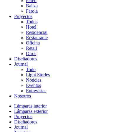
Pared
Baliza
Farola
Proyectos
Todos
Hotel
Residencial
Restaurante
Oficina
Retail
Otros
Diseñadores
Journal
Todo
Light Stories
Noticias
Eventos
Entrevistas
Nosotros
Lámparas interior
Lámparas exterior
Proyectos
Diseñadores
Journal