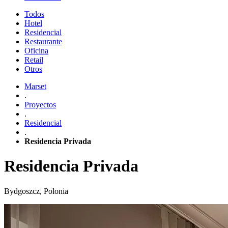
Todos
Hotel
Residencial
Restaurante
Oficina
Retail
Otros
Marset
.
Proyectos
.
Residencial
.
Residencia Privada
Residencia Privada
Bydgoszcz, Polonia