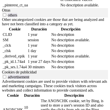
_pinterest_ct_ua
No description available.
Otras
others
Other uncategorized cookies are those that are being analyzed and
have not been classified into a category as yet.
Cookie
Duración
Descripción
CLID
1 year
No description
SM
session
No description available.
_clck
1 year
No description
_clsk
1 day
No description
_derived_epik
1 year
No description available.
_pk_id.1.74a4
1 year 27 days
No description
_pk_ses.1.74a4
30 minutes
No description
Cookies de publicidad
advertisement
Advertisement cookies are used to provide visitors with relevant ads
and marketing campaigns. These cookies track visitors across
websites and collect information to provide customized ads.
Cookie
Duración
Descripción
The ANONCHK cookie, set by Bing, is
used to store a user's session ID and also
10
ANONCHK
verify the clicks from ads on the Bing