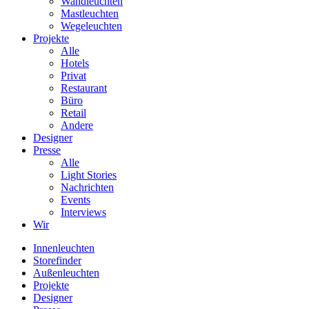
Wandleuchten
Mastleuchten
Wegeleuchten
Projekte
Alle
Hotels
Privat
Restaurant
Büro
Retail
Andere
Designer
Presse
Alle
Light Stories
Nachrichten
Events
Interviews
Wir
Innenleuchten
Storefinder
Außenleuchten
Projekte
Designer