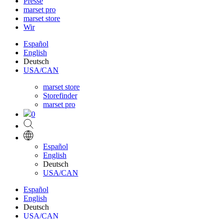
Presse
marset pro
marset store
Wir
Español
English
Deutsch
USA/CAN
marset store
Storefinder
marset pro
0
Español
English
Deutsch
USA/CAN
Español
English
Deutsch
USA/CAN