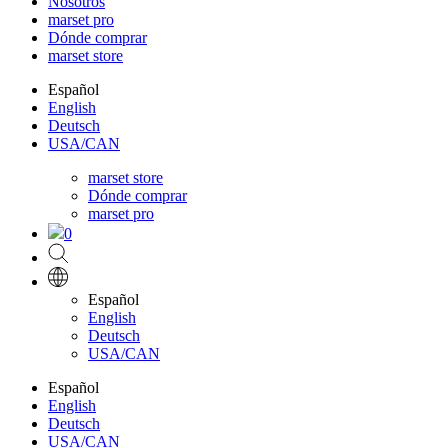
Nosotros
marset pro
Dónde comprar
marset store
Español
English
Deutsch
USA/CAN
marset store
Dónde comprar
marset pro
0
Español
English
Deutsch
USA/CAN
Español
English
Deutsch
USA/CAN