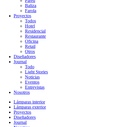
Pared
Baliza
Farola
Proyectos
Todos
Hotel
Residencial
Restaurante
Oficina
Retail
Otros
Diseñadores
Journal
Todo
Light Stories
Noticias
Eventos
Entrevistas
Nosotros
Lámparas interior
Lámparas exterior
Proyectos
Diseñadores
Journal