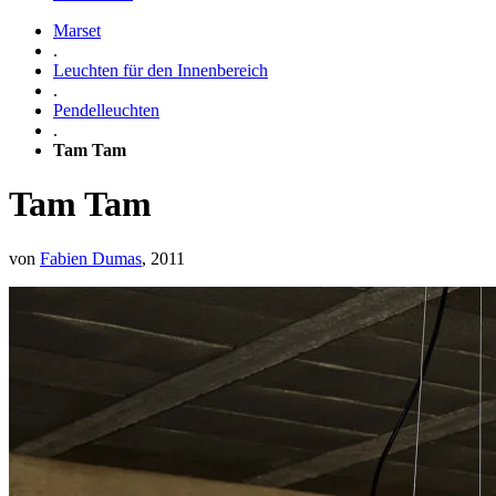
Marset
.
Leuchten für den Innenbereich
.
Pendelleuchten
.
Tam Tam
Tam Tam
von
Fabien Dumas
, 2011