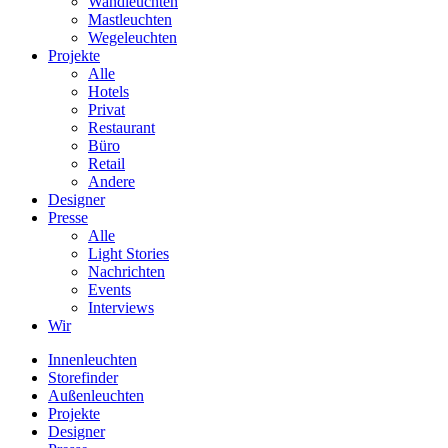
Wandleuchten
Mastleuchten
Wegeleuchten
Projekte
Alle
Hotels
Privat
Restaurant
Büro
Retail
Andere
Designer
Presse
Alle
Light Stories
Nachrichten
Events
Interviews
Wir
Innenleuchten
Storefinder
Außenleuchten
Projekte
Designer