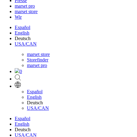
Presse
marset pro
marset store
Wir
Español
English
Deutsch
USA/CAN
marset store
Storefinder
marset pro
0
Español
English
Deutsch
USA/CAN
Español
English
Deutsch
USA/CAN