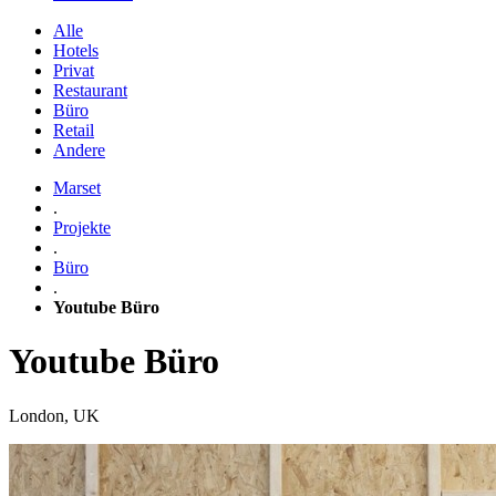
Alle
Hotels
Privat
Restaurant
Büro
Retail
Andere
Marset
.
Projekte
.
Büro
.
Youtube Büro
Youtube Büro
London, UK