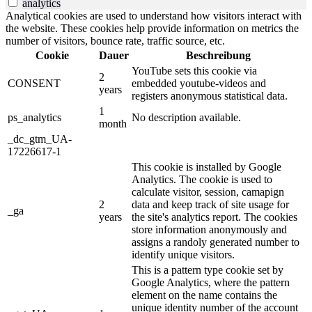
analytics
Analytical cookies are used to understand how visitors interact with
the website. These cookies help provide information on metrics the
number of visitors, bounce rate, traffic source, etc.
Cookie
Dauer
Beschreibung
YouTube sets this cookie via
2
CONSENT
embedded youtube-videos and
years
registers anonymous statistical data.
1
ps_analytics
No description available.
month
_dc_gtm_UA-
17226617-1
This cookie is installed by Google
Analytics. The cookie is used to
calculate visitor, session, camapign
2
data and keep track of site usage for
_ga
years
the site's analytics report. The cookies
store information anonymously and
assigns a randoly generated number to
identify unique visitors.
This is a pattern type cookie set by
Google Analytics, where the pattern
element on the name contains the
unique identity number of the account