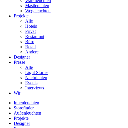
Wandleuchten
Mastleuchten
Wegeleuchten
Projekte
Alle
Hotels
Privat
Restaurant
Büro
Retail
Andere
Designer
Presse
Alle
Light Stories
Nachrichten
Events
Interviews
Wir
Innenleuchten
Storefinder
Außenleuchten
Projekte
Designer