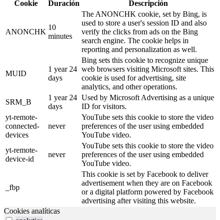
Cookie
Duración
Descripción
The ANONCHK cookie, set by Bing, is
used to store a user's session ID and also
10
ANONCHK
verify the clicks from ads on the Bing
minutes
search engine. The cookie helps in
reporting and personalization as well.
Bing sets this cookie to recognize unique
1 year 24
web browsers visiting Microsoft sites. This
MUID
days
cookie is used for advertising, site
analytics, and other operations.
1 year 24
Used by Microsoft Advertising as a unique
SRM_B
days
ID for visitors.
yt-remote-
YouTube sets this cookie to store the video
connected-
never
preferences of the user using embedded
devices
YouTube video.
YouTube sets this cookie to store the video
yt-remote-
never
preferences of the user using embedded
device-id
YouTube video.
This cookie is set by Facebook to deliver
advertisement when they are on Facebook
_fbp
or a digital platform powered by Facebook
advertising after visiting this website.
Cookies analíticas