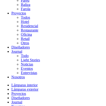
Pared
Baliza
Farola
Proyectos
Todos
Hotel
Residencial
Restaurante
Oficina
Retail
Otros
Diseñadores
Journal
Todo
Light Stories
Noticias
Eventos
Entrevistas
Nosotros
Lámparas interior
Lámparas exterior
Proyectos
Diseñadores
Journal