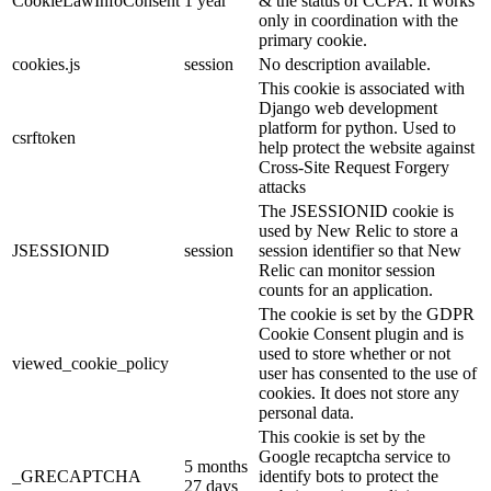
CookieLawInfoConsent
1 year
& the status of CCPA. It works
only in coordination with the
primary cookie.
cookies.js
session
No description available.
This cookie is associated with
Django web development
platform for python. Used to
csrftoken
help protect the website against
Cross-Site Request Forgery
attacks
The JSESSIONID cookie is
used by New Relic to store a
JSESSIONID
session
session identifier so that New
Relic can monitor session
counts for an application.
The cookie is set by the GDPR
Cookie Consent plugin and is
used to store whether or not
viewed_cookie_policy
user has consented to the use of
cookies. It does not store any
personal data.
This cookie is set by the
Google recaptcha service to
5 months
_GRECAPTCHA
identify bots to protect the
27 days