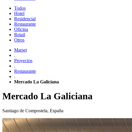
Todos
Hotel
Residencial
Restaurante
Oficina
Retail
Otros
Marset
.
Proyectos
.
Restaurante
.
Mercado La Galiciana
Mercado La Galiciana
Santiago de Compostela, España