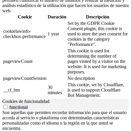
permiten cuantificar el número de usuarios y realizar la medición y
análisis estadístico de la utilización que hacen los usuarios de nuestra
web.
Cookie
Duración
Descripción
Set by the GDPR Cookie
Consent plugin, this cookie is
cookielawinfo-
1 year
used to store the user consent for
checkbox-performance
cookies in the category
"Performance".
This cookie is used for
determining the number of
pageviewCount
pages visited by a visitor on the
website. It is used for marketing
purposes.
pageviewCountSession
No description
This cookie, set by Cloudflare,
30
__cf_bm
is used to support Cloudflare
minutes
Bot Management.
Cookies de funcionalidad
functional
Son aquellas que permiten recordar información para que el usuario
acceda al servicio o plataforma con determinadas características
personalizadas como el idioma o la región en la que usted se
encuentra.