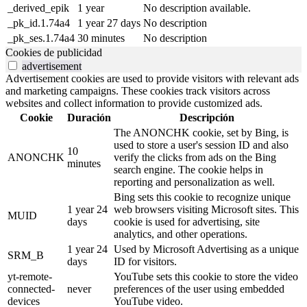
_derived_epik
1 year
No description available.
_pk_id.1.74a4
1 year 27 days
No description
_pk_ses.1.74a4
30 minutes
No description
Cookies de publicidad
advertisement
Advertisement cookies are used to provide visitors with relevant ads
and marketing campaigns. These cookies track visitors across
websites and collect information to provide customized ads.
Cookie
Duración
Descripción
The ANONCHK cookie, set by Bing, is
used to store a user's session ID and also
10
ANONCHK
verify the clicks from ads on the Bing
minutes
search engine. The cookie helps in
reporting and personalization as well.
Bing sets this cookie to recognize unique
1 year 24
web browsers visiting Microsoft sites. This
MUID
days
cookie is used for advertising, site
analytics, and other operations.
1 year 24
Used by Microsoft Advertising as a unique
SRM_B
days
ID for visitors.
yt-remote-
YouTube sets this cookie to store the video
connected-
never
preferences of the user using embedded
devices
YouTube video.