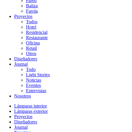
Pared
Baliza
Farola
Proyectos
Todos
Hotel
Residencial
Restaurante
Oficina
Retail
Otros
Diseñadores
Journal
Todo
Light Stories
Noticias
Eventos
Entrevistas
Nosotros
Lámparas interior
Lámparas exterior
Proyectos
Diseñadores
Journal