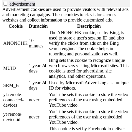
advertisement
Advertisement cookies are used to provide visitors with relevant ads
and marketing campaigns. These cookies track visitors across
websites and collect information to provide customized ads.
Cookie
Duración
Descripción
The ANONCHK cookie, set by Bing, is
used to store a user's session ID and also
10
ANONCHK
verify the clicks from ads on the Bing
minutes
search engine. The cookie helps in
reporting and personalization as well.
Bing sets this cookie to recognize unique
1 year 24
web browsers visiting Microsoft sites. This
MUID
days
cookie is used for advertising, site
analytics, and other operations.
1 year 24
Used by Microsoft Advertising as a unique
SRM_B
days
ID for visitors.
yt-remote-
YouTube sets this cookie to store the video
connected-
never
preferences of the user using embedded
devices
YouTube video.
YouTube sets this cookie to store the video
yt-remote-
never
preferences of the user using embedded
device-id
YouTube video.
This cookie is set by Facebook to deliver