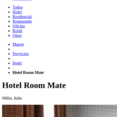
Todos
Hotel
Residencial
Restaurante
Oficina
Retail
Otros
Marset
.
Proyectos
.
Hotel
.
Hotel Room Mate
Hotel Room Mate
Milán, Italia