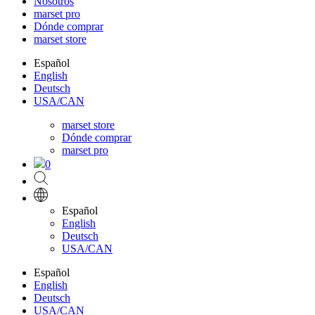
Nosotros
marset pro
Dónde comprar
marset store
Español
English
Deutsch
USA/CAN
marset store
Dónde comprar
marset pro
0
Español
English
Deutsch
USA/CAN
Español
English
Deutsch
USA/CAN