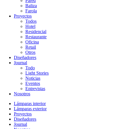
Pared
Baliza
Farola
Proyectos
Todos
Hotel
Residencial
Restaurante
Oficina
Retail
Otros
Diseñadores
Journal
Todo
Light Stories
Noticias
Eventos
Entrevistas
Nosotros
Lámparas interior
Lámparas exterior
Proyectos
Diseñadores
Journal