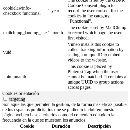
The cookie is set by the GDPR
Cookie Consent plugin to
cookielawinfo-
1 year
record the user consent for the
checkbox-functional
cookies in the category
"Functional".
The cookie is set by MailChimp
mailchimp_landing_site
1 month
to record which page the user
first visited.
Vimeo installs this cookie to
collect tracking information by
vuid
setting a unique ID to embed
videos to the website.
This cookie is placed by
Pinterest Tag when the user
_pin_unauth
cannot be matched. It contains a
unique UUID to group actions
across pages.
Cookies orientación
targeting
Son aquellas que permiten la gestión, de la forma más eficaz posible,
de los espacios publicitarios que se pudieran incluir en nuestra
página web en base a criterios como el contenido editado o la
frecuencia en la que se muestran los anuncios.
Cookie
Duración
Descripción