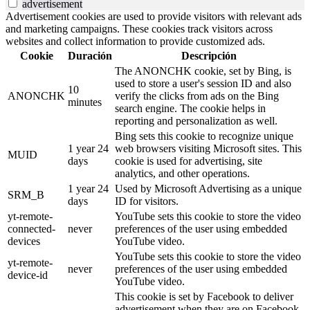
advertisement
Advertisement cookies are used to provide visitors with relevant ads
and marketing campaigns. These cookies track visitors across
websites and collect information to provide customized ads.
Cookie
Duración
Descripción
The ANONCHK cookie, set by Bing, is
used to store a user's session ID and also
10
ANONCHK
verify the clicks from ads on the Bing
minutes
search engine. The cookie helps in
reporting and personalization as well.
Bing sets this cookie to recognize unique
1 year 24
web browsers visiting Microsoft sites. This
MUID
days
cookie is used for advertising, site
analytics, and other operations.
1 year 24
Used by Microsoft Advertising as a unique
SRM_B
days
ID for visitors.
yt-remote-
YouTube sets this cookie to store the video
connected-
never
preferences of the user using embedded
devices
YouTube video.
YouTube sets this cookie to store the video
yt-remote-
never
preferences of the user using embedded
device-id
YouTube video.
This cookie is set by Facebook to deliver
advertisement when they are on Facebook