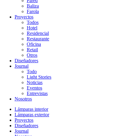
Pared
Baliza
Farola
Proyectos
Todos
Hotel
Residencial
Restaurante
Oficina
Retail
Otros
Diseñadores
Journal
Todo
Light Stories
Noticias
Eventos
Entrevistas
Nosotros
Lámparas interior
Lámparas exterior
Proyectos
Diseñadores
Journal