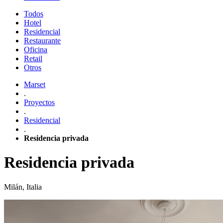
Todos
Hotel
Residencial
Restaurante
Oficina
Retail
Otros
Marset
.
Proyectos
.
Residencial
.
Residencia privada
Residencia privada
Milán, Italia