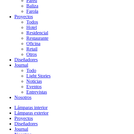
Pared
Baliza
Farola
Proyectos
Todos
Hotel
Residencial
Restaurante
Oficina
Retail
Otros
Diseñadores
Journal
Todo
Light Stories
Noticias
Eventos
Entrevistas
Nosotros
Lámparas interior
Lámparas exterior
Proyectos
Diseñadores
Journal