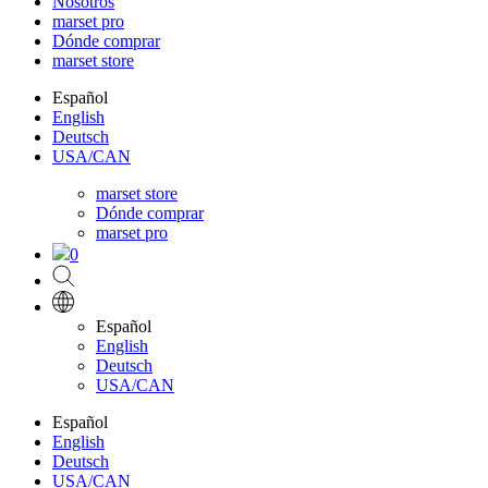
Nosotros
marset pro
Dónde comprar
marset store
Español
English
Deutsch
USA/CAN
marset store
Dónde comprar
marset pro
0
Español
English
Deutsch
USA/CAN
Español
English
Deutsch
USA/CAN