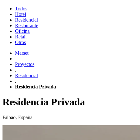
Todos
Hotel
Residencial
Restaurante
Oficina
Retail
Otros
Marset
.
Proyectos
.
Residencial
.
Residencia Privada
Residencia Privada
Bilbao, España