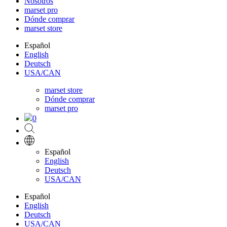
Nosotros
marset pro
Dónde comprar
marset store
Español
English
Deutsch
USA/CAN
marset store
Dónde comprar
marset pro
0
Español
English
Deutsch
USA/CAN
Español
English
Deutsch
USA/CAN