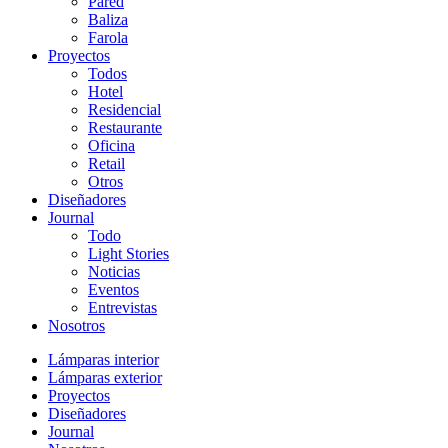
Pared
Baliza
Farola
Proyectos
Todos
Hotel
Residencial
Restaurante
Oficina
Retail
Otros
Diseñadores
Journal
Todo
Light Stories
Noticias
Eventos
Entrevistas
Nosotros
Lámparas interior
Lámparas exterior
Proyectos
Diseñadores
Journal