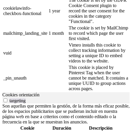
The cookie is set by the GDPR
Cookie Consent plugin to
cookielawinfo-
1 year
record the user consent for the
checkbox-functional
cookies in the category
"Functional".
The cookie is set by MailChimp
mailchimp_landing_site
1 month
to record which page the user
first visited.
Vimeo installs this cookie to
collect tracking information by
vuid
setting a unique ID to embed
videos to the website.
This cookie is placed by
Pinterest Tag when the user
_pin_unauth
cannot be matched. It contains a
unique UUID to group actions
across pages.
Cookies orientación
targeting
Son aquellas que permiten la gestión, de la forma más eficaz posible,
de los espacios publicitarios que se pudieran incluir en nuestra
página web en base a criterios como el contenido editado o la
frecuencia en la que se muestran los anuncios.
Cookie
Duración
Descripción