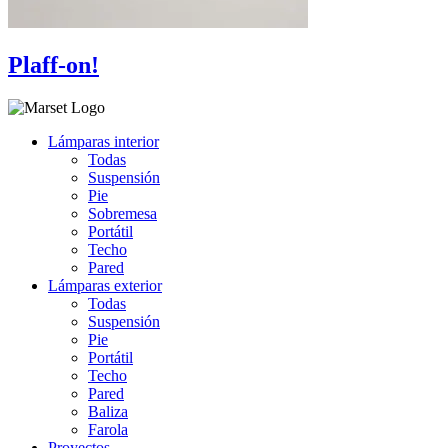
Plaff-on!
Lámparas interior
Todas
Suspensión
Pie
Sobremesa
Portátil
Techo
Pared
Lámparas exterior
Todas
Suspensión
Pie
Portátil
Techo
Pared
Baliza
Farola
Proyectos