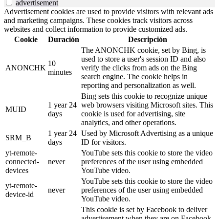
advertisement
Advertisement cookies are used to provide visitors with relevant ads
and marketing campaigns. These cookies track visitors across
websites and collect information to provide customized ads.
Cookie
Duración
Descripción
The ANONCHK cookie, set by Bing, is
used to store a user's session ID and also
10
ANONCHK
verify the clicks from ads on the Bing
minutes
search engine. The cookie helps in
reporting and personalization as well.
Bing sets this cookie to recognize unique
1 year 24
web browsers visiting Microsoft sites. This
MUID
days
cookie is used for advertising, site
analytics, and other operations.
1 year 24
Used by Microsoft Advertising as a unique
SRM_B
days
ID for visitors.
yt-remote-
YouTube sets this cookie to store the video
connected-
never
preferences of the user using embedded
devices
YouTube video.
YouTube sets this cookie to store the video
yt-remote-
never
preferences of the user using embedded
device-id
YouTube video.
This cookie is set by Facebook to deliver
advertisement when they are on Facebook