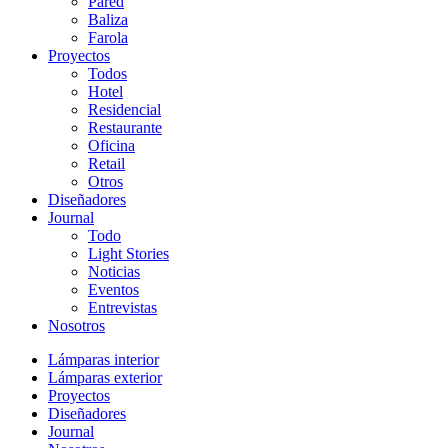
Pared
Baliza
Farola
Proyectos
Todos
Hotel
Residencial
Restaurante
Oficina
Retail
Otros
Diseñadores
Journal
Todo
Light Stories
Noticias
Eventos
Entrevistas
Nosotros
Lámparas interior
Lámparas exterior
Proyectos
Diseñadores
Journal