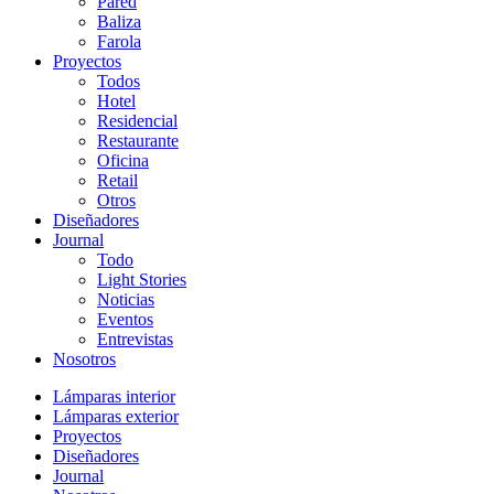
Pared
Baliza
Farola
Proyectos
Todos
Hotel
Residencial
Restaurante
Oficina
Retail
Otros
Diseñadores
Journal
Todo
Light Stories
Noticias
Eventos
Entrevistas
Nosotros
Lámparas interior
Lámparas exterior
Proyectos
Diseñadores
Journal