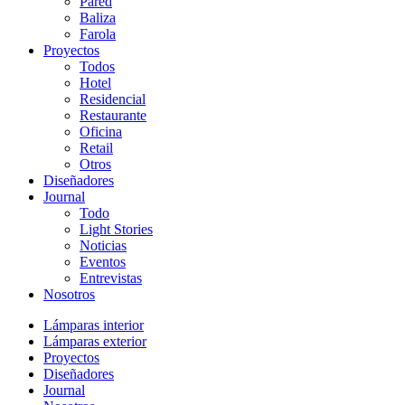
Pared
Baliza
Farola
Proyectos
Todos
Hotel
Residencial
Restaurante
Oficina
Retail
Otros
Diseñadores
Journal
Todo
Light Stories
Noticias
Eventos
Entrevistas
Nosotros
Lámparas interior
Lámparas exterior
Proyectos
Diseñadores
Journal