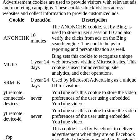
Advertisement cookies are used to provide visitors with relevant ads
and marketing campaigns. These cookies track visitors across
websites and collect information to provide customized ads.
Cookie
Duración
Descripción
The ANONCHK cookie, set by Bing, is
used to store a user's session ID and also
10
ANONCHK
verify the clicks from ads on the Bing
minutes
search engine. The cookie helps in
reporting and personalization as well.
Bing sets this cookie to recognize unique
1 year 24
web browsers visiting Microsoft sites. This
MUID
days
cookie is used for advertising, site
analytics, and other operations.
1 year 24
Used by Microsoft Advertising as a unique
SRM_B
days
ID for visitors.
yt-remote-
YouTube sets this cookie to store the video
connected-
never
preferences of the user using embedded
devices
YouTube video.
YouTube sets this cookie to store the video
yt-remote-
never
preferences of the user using embedded
device-id
YouTube video.
This cookie is set by Facebook to deliver
advertisement when they are on Facebook
_fbp
or a digital platform powered by Facebook