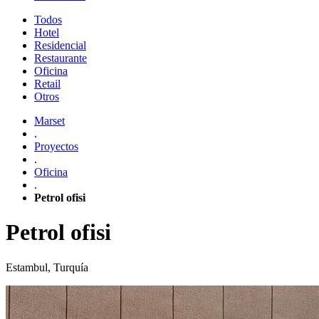
Todos
Hotel
Residencial
Restaurante
Oficina
Retail
Otros
Marset
.
Proyectos
.
Oficina
.
Petrol ofisi
Petrol ofisi
Estambul, Turquía