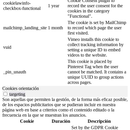
Cookie Consent plugin to
cookielawinfo-
1 year
record the user consent for the
checkbox-functional
cookies in the category
"Functional".
The cookie is set by MailChimp
mailchimp_landing_site
1 month
to record which page the user
first visited.
Vimeo installs this cookie to
collect tracking information by
vuid
setting a unique ID to embed
videos to the website.
This cookie is placed by
Pinterest Tag when the user
_pin_unauth
cannot be matched. It contains a
unique UUID to group actions
across pages.
Cookies orientación
targeting
Son aquellas que permiten la gestión, de la forma más eficaz posible,
de los espacios publicitarios que se pudieran incluir en nuestra
página web en base a criterios como el contenido editado o la
frecuencia en la que se muestran los anuncios.
Cookie
Duración
Descripción
Set by the GDPR Cookie