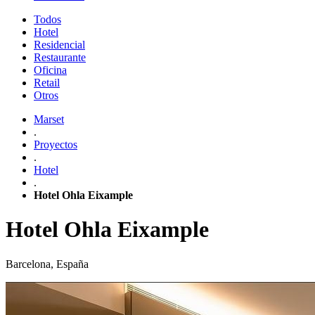
Todos
Hotel
Residencial
Restaurante
Oficina
Retail
Otros
Marset
.
Proyectos
.
Hotel
.
Hotel Ohla Eixample
Hotel Ohla Eixample
Barcelona, España