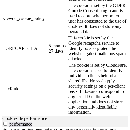
The cookie is set by the GDPR
Cookie Consent plugin and is
used to store whether or not
viewed_cookie_policy
user has consented to the use of
cookies. It does not store any
personal data.
This cookie is set by the
Google recaptcha service to
5 months
_GRECAPTCHA
identify bots to protect the
27 days
website against malicious spam
attacks.
The cookie is set by CloudFare.
The cookie is used to identify
individual clients behind a
shared IP address d apply
security settings on a per-client
__cfduid
basis. It doesnot correspond to
any user ID in the web
application and does not store
any personally identifiable
information.
Cookies de performance
performance
Son aquellas que bien tratadas por nosotros o por terceros, nos