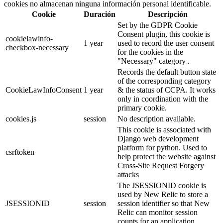
cookies no almacenan ninguna información personal identificable.
Cookie
Duración
Descripción
Set by the GDPR Cookie
Consent plugin, this cookie is
cookielawinfo-
1 year
used to record the user consent
checkbox-necessary
for the cookies in the
"Necessary" category .
Records the default button state
of the corresponding category
CookieLawInfoConsent
1 year
& the status of CCPA. It works
only in coordination with the
primary cookie.
cookies.js
session
No description available.
This cookie is associated with
Django web development
platform for python. Used to
csrftoken
help protect the website against
Cross-Site Request Forgery
attacks
The JSESSIONID cookie is
used by New Relic to store a
JSESSIONID
session
session identifier so that New
Relic can monitor session
counts for an application.