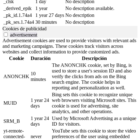
_clsk
1 day
No description
_derived_epik
1 year
No description available.
_pk_id.1.74a4
1 year 27 days
No description
_pk_ses.1.74a4
30 minutes
No description
Cookies de publicidad
advertisement
Advertisement cookies are used to provide visitors with relevant ads
and marketing campaigns. These cookies track visitors across
websites and collect information to provide customized ads.
Cookie
Duración
Descripción
The ANONCHK cookie, set by Bing, is
used to store a user's session ID and also
10
ANONCHK
verify the clicks from ads on the Bing
minutes
search engine. The cookie helps in
reporting and personalization as well.
Bing sets this cookie to recognize unique
1 year 24
web browsers visiting Microsoft sites. This
MUID
days
cookie is used for advertising, site
analytics, and other operations.
1 year 24
Used by Microsoft Advertising as a unique
SRM_B
days
ID for visitors.
yt-remote-
YouTube sets this cookie to store the video
connected-
never
preferences of the user using embedded