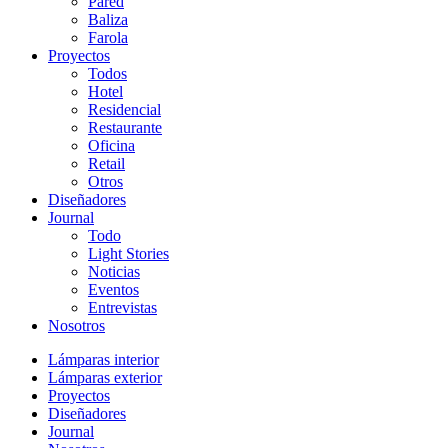
Pared
Baliza
Farola
Proyectos
Todos
Hotel
Residencial
Restaurante
Oficina
Retail
Otros
Diseñadores
Journal
Todo
Light Stories
Noticias
Eventos
Entrevistas
Nosotros
Lámparas interior
Lámparas exterior
Proyectos
Diseñadores
Journal