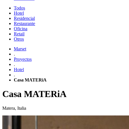
Todos
Hotel
Residencial
Restaurante
Oficina
Retail
Otros
Marset
.
Proyectos
.
Hotel
.
Casa MATERiA
Casa MATERiA
Matera, Italia