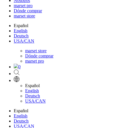
Nosotros
marset pro
Dónde comprar
marset store
Español
English
Deutsch
USA/CAN
marset store
Dónde comprar
marset pro
0
Español
English
Deutsch
USA/CAN
Español
English
Deutsch
USA/CAN