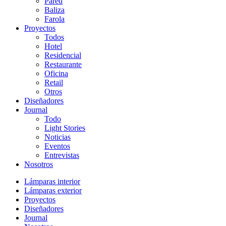
Pared
Baliza
Farola
Proyectos
Todos
Hotel
Residencial
Restaurante
Oficina
Retail
Otros
Diseñadores
Journal
Todo
Light Stories
Noticias
Eventos
Entrevistas
Nosotros
Lámparas interior
Lámparas exterior
Proyectos
Diseñadores
Journal