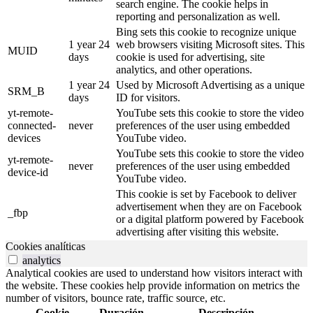
search engine. The cookie helps in
reporting and personalization as well.
Bing sets this cookie to recognize unique
1 year 24
web browsers visiting Microsoft sites. This
MUID
days
cookie is used for advertising, site
analytics, and other operations.
1 year 24
Used by Microsoft Advertising as a unique
SRM_B
days
ID for visitors.
yt-remote-
YouTube sets this cookie to store the video
connected-
never
preferences of the user using embedded
devices
YouTube video.
YouTube sets this cookie to store the video
yt-remote-
never
preferences of the user using embedded
device-id
YouTube video.
This cookie is set by Facebook to deliver
advertisement when they are on Facebook
_fbp
or a digital platform powered by Facebook
advertising after visiting this website.
Cookies analíticas
analytics
Analytical cookies are used to understand how visitors interact with
the website. These cookies help provide information on metrics the
number of visitors, bounce rate, traffic source, etc.
Cookie
Duración
Descripción