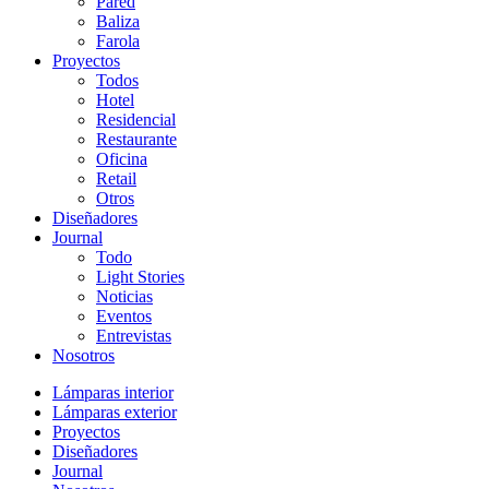
Pared
Baliza
Farola
Proyectos
Todos
Hotel
Residencial
Restaurante
Oficina
Retail
Otros
Diseñadores
Journal
Todo
Light Stories
Noticias
Eventos
Entrevistas
Nosotros
Lámparas interior
Lámparas exterior
Proyectos
Diseñadores
Journal