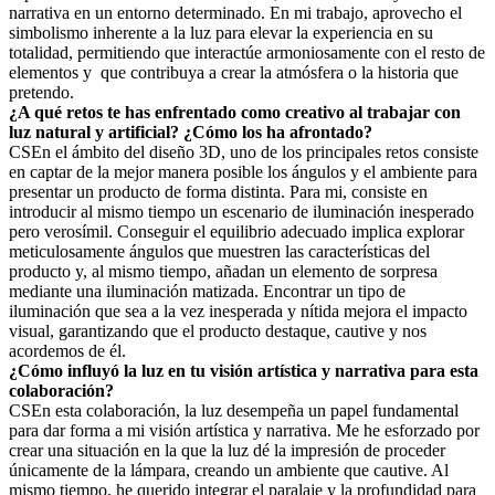
narrativa en un entorno determinado. En mi trabajo, aprovecho el
simbolismo inherente a la luz para elevar la experiencia en su
totalidad, permitiendo que interactúe armoniosamente con el resto de
elementos y que contribuya a crear la atmósfera o la historia que
pretendo.
¿A qué retos te has enfrentado como creativo al trabajar con
luz natural y artificial? ¿Cómo los ha afrontado?
CS
En el ámbito del diseño 3D, uno de los principales retos consiste
en captar de la mejor manera posible los ángulos y el ambiente para
presentar un producto de forma distinta. Para mi, consiste en
introducir al mismo tiempo un escenario de iluminación inesperado
pero verosímil. Conseguir el equilibrio adecuado implica explorar
meticulosamente ángulos que muestren las características del
producto y, al mismo tiempo, añadan un elemento de sorpresa
mediante una iluminación matizada. Encontrar un tipo de
iluminación que sea a la vez inesperada y nítida mejora el impacto
visual, garantizando que el producto destaque, cautive y nos
acordemos de él.
¿Cómo influyó la luz en tu visión artística y narrativa para esta
colaboración?
CS
En esta colaboración, la luz desempeña un papel fundamental
para dar forma a mi visión artística y narrativa. Me he esforzado por
crear una situación en la que la luz dé la impresión de proceder
únicamente de la lámpara, creando un ambiente que cautive. Al
mismo tiempo, he querido integrar el paralaje y la profundidad para