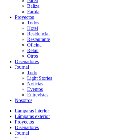
Pared
Baliza
Farola
Proyectos
Todos
Hotel
Residencial
Restaurante
Oficina
Retail
Otros
Diseñadores
Journal
Todo
Light Stories
Noticias
Eventos
Entrevistas
Nosotros
Lámparas interior
Lámparas exterior
Proyectos
Diseñadores
Journal