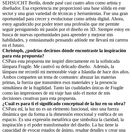
SEHSUCHT Berlín, donde pasé casi cuatro años como artista y
diseñador. Esa experiencia me proporcionó una base sólida en este
sector y una gran variedad de técnicas y herramientas. Fue una gran
oportunidad para crecer y evolucionar como artista digital. Ahora,
estoy agradecido por poder tener una profesión que me permite
seguir persiguiendo mi pasión por el diseño en 3D. Siempre estoy en
busca de nuevas oportunidades para aprender y mejorar mis
habilidades, y entusiasmado pensando adónde me llevará mi carrera
en el futuro.
Christoph, ¿podrías decirnos dónde encontraste la inspiración
para esta propuesta?
CS
Para esta propuesta me inspiré directamente en la sofisticada
lámpara Fragile. Me cautivó su delicado diseño. Además, la
lámpara me recordó mi memorable viaje a Islandia de hace dos años.
Ambos comparten un tema de contrastes: abrazar las materias
primas, la fuerza que transmiten esos materiales y la presencia
simultánea de la fragilidad. Tanto las cualidades únicas de Fragile
como las impresiones de mi viaje han sido el motor de mis
decisiones creativas para esta propuesta.
¿Cuál es para ti el significado conceptual de la luz en su obra?
CS
Para mí, la luz no es un elemento funcional, sino una fuerza
dinámica que da forma a la dimensión emocional y estética de un
espacio. Es una expresión metafórica que simboliza la claridad, la
inspiración y el poder transformador del diseño. La luz tiene la
capacidad de evocar estados de ánimo, resaltar detalles y crear una