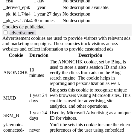
_clsk
1 day
No description
_derived_epik
1 year
No description available.
_pk_id.1.74a4
1 year 27 days
No description
_pk_ses.1.74a4
30 minutes
No description
Cookies de publicidad
advertisement
Advertisement cookies are used to provide visitors with relevant ads
and marketing campaigns. These cookies track visitors across
websites and collect information to provide customized ads.
Cookie
Duración
Descripción
The ANONCHK cookie, set by Bing, is
used to store a user's session ID and also
10
ANONCHK
verify the clicks from ads on the Bing
minutes
search engine. The cookie helps in
reporting and personalization as well.
Bing sets this cookie to recognize unique
1 year 24
web browsers visiting Microsoft sites. This
MUID
days
cookie is used for advertising, site
analytics, and other operations.
1 year 24
Used by Microsoft Advertising as a unique
SRM_B
days
ID for visitors.
yt-remote-
YouTube sets this cookie to store the video
connected-
never
preferences of the user using embedded