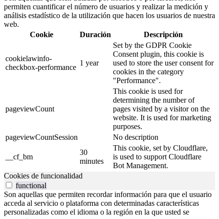
permiten cuantificar el número de usuarios y realizar la medición y
análisis estadístico de la utilización que hacen los usuarios de nuestra
web.
Cookie
Duración
Descripción
Set by the GDPR Cookie
Consent plugin, this cookie is
cookielawinfo-
1 year
used to store the user consent for
checkbox-performance
cookies in the category
"Performance".
This cookie is used for
determining the number of
pageviewCount
pages visited by a visitor on the
website. It is used for marketing
purposes.
pageviewCountSession
No description
This cookie, set by Cloudflare,
30
__cf_bm
is used to support Cloudflare
minutes
Bot Management.
Cookies de funcionalidad
functional
Son aquellas que permiten recordar información para que el usuario
acceda al servicio o plataforma con determinadas características
personalizadas como el idioma o la región en la que usted se