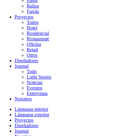
Pared
Baliza
Farola
Proyectos
Todos
Hotel
Residencial
Restaurante
Oficina
Retail
Otros
Diseñadores
Journal
Todo
Light Stories
Noticias
Eventos
Entrevistas
Nosotros
Lámparas interior
Lámparas exterior
Proyectos
Diseñadores
Journal