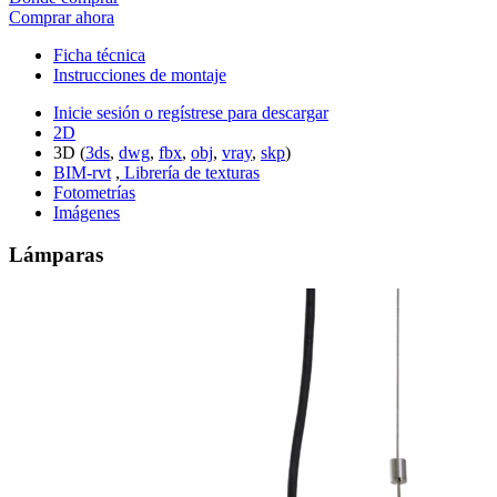
Comprar ahora
Ficha técnica
Instrucciones de montaje
Inicie sesión o regístrese para descargar
2D
3D (
3ds
,
dwg
,
fbx
,
obj
,
vray
,
skp
)
BIM-rvt
,
Librería de texturas
Fotometrías
Imágenes
Lámparas