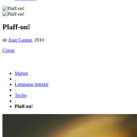
Plaff-on!
de
Joan Gaspar
, 2010
Cerrar
Marset
.
Lámparas interior
.
Techo
.
Plaff-on!