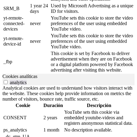
1 year 24
Used by Microsoft Advertising as a unique
SRM_B
days
ID for visitors.
yt-remote-
YouTube sets this cookie to store the video
connected-
never
preferences of the user using embedded
devices
YouTube video.
YouTube sets this cookie to store the video
yt-remote-
never
preferences of the user using embedded
device-id
YouTube video.
This cookie is set by Facebook to deliver
advertisement when they are on Facebook
_fbp
or a digital platform powered by Facebook
advertising after visiting this website.
Cookies analíticas
analytics
Analytical cookies are used to understand how visitors interact with
the website. These cookies help provide information on metrics the
number of visitors, bounce rate, traffic source, etc.
Cookie
Duración
Descripción
YouTube sets this cookie via
CONSENT
2 years
embedded youtube-videos and
registers anonymous statistical data.
ps_analytics
1 month
No description available.
_dc_gtm_UA-