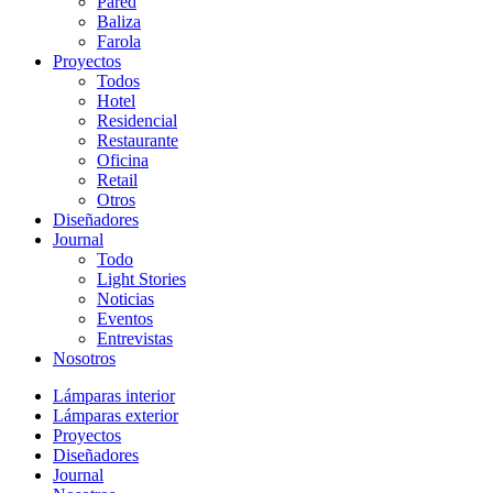
Pared
Baliza
Farola
Proyectos
Todos
Hotel
Residencial
Restaurante
Oficina
Retail
Otros
Diseñadores
Journal
Todo
Light Stories
Noticias
Eventos
Entrevistas
Nosotros
Lámparas interior
Lámparas exterior
Proyectos
Diseñadores
Journal