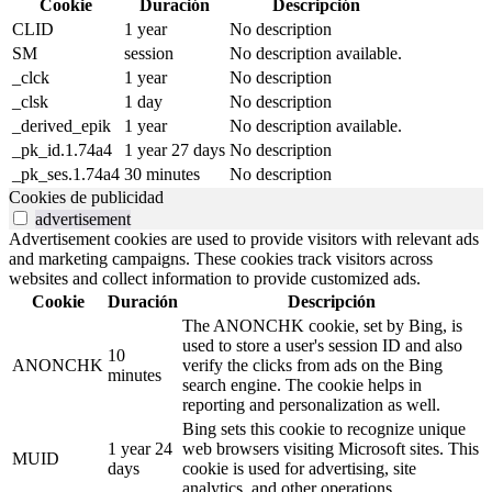
Cookie
Duración
Descripción
CLID
1 year
No description
SM
session
No description available.
_clck
1 year
No description
_clsk
1 day
No description
_derived_epik
1 year
No description available.
_pk_id.1.74a4
1 year 27 days
No description
_pk_ses.1.74a4
30 minutes
No description
Cookies de publicidad
advertisement
Advertisement cookies are used to provide visitors with relevant ads
and marketing campaigns. These cookies track visitors across
websites and collect information to provide customized ads.
Cookie
Duración
Descripción
The ANONCHK cookie, set by Bing, is
used to store a user's session ID and also
10
ANONCHK
verify the clicks from ads on the Bing
minutes
search engine. The cookie helps in
reporting and personalization as well.
Bing sets this cookie to recognize unique
1 year 24
web browsers visiting Microsoft sites. This
MUID
days
cookie is used for advertising, site
analytics, and other operations.