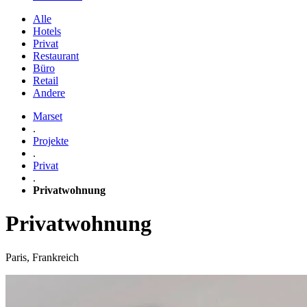
Alle
Hotels
Privat
Restaurant
Büro
Retail
Andere
Marset
.
Projekte
.
Privat
.
Privatwohnung
Privatwohnung
Paris, Frankreich