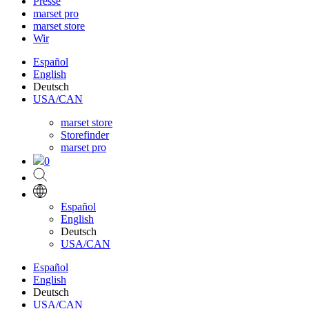
Presse
marset pro
marset store
Wir
Español
English
Deutsch
USA/CAN
marset store
Storefinder
marset pro
0
Español
English
Deutsch
USA/CAN
Español
English
Deutsch
USA/CAN