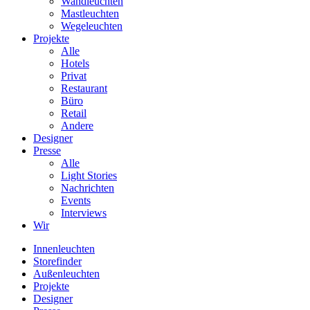
Wandleuchten
Mastleuchten
Wegeleuchten
Projekte
Alle
Hotels
Privat
Restaurant
Büro
Retail
Andere
Designer
Presse
Alle
Light Stories
Nachrichten
Events
Interviews
Wir
Innenleuchten
Storefinder
Außenleuchten
Projekte
Designer