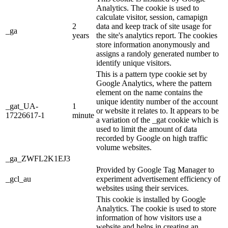
Analytics. The cookie is used to
calculate visitor, session, camapign
2
data and keep track of site usage for
_ga
years
the site's analytics report. The cookies
store information anonymously and
assigns a randoly generated number to
identify unique visitors.
This is a pattern type cookie set by
Google Analytics, where the pattern
element on the name contains the
unique identity number of the account
_gat_UA-
1
or website it relates to. It appears to be
17226617-1
minute
a variation of the _gat cookie which is
used to limit the amount of data
recorded by Google on high traffic
volume websites.
_ga_ZWFL2K1EJ3
Provided by Google Tag Manager to
_gcl_au
experiment advertisement efficiency of
websites using their services.
This cookie is installed by Google
Analytics. The cookie is used to store
information of how visitors use a
website and helps in creating an