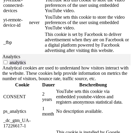
connected-
preferences of the user using embedded
devices
YouTube video.
YouTube sets this cookie to store the video
yt-remote-
never
preferences of the user using embedded
device-id
YouTube video.
This cookie is set by Facebook to deliver
advertisement when they are on Facebook or
_fbp
a digital platform powered by Facebook
advertising after visiting this website.
Analytics
analytics
Analytical cookies are used to understand how visitors interact with
the website. These cookies help provide information on metrics the
number of visitors, bounce rate, traffic source, etc.
Cookie
Dauer
Beschreibung
YouTube sets this cookie via
2
CONSENT
embedded youtube-videos and
years
registers anonymous statistical data.
1
ps_analytics
No description available.
month
_dc_gtm_UA-
17226617-1
This cookie is installed by Google