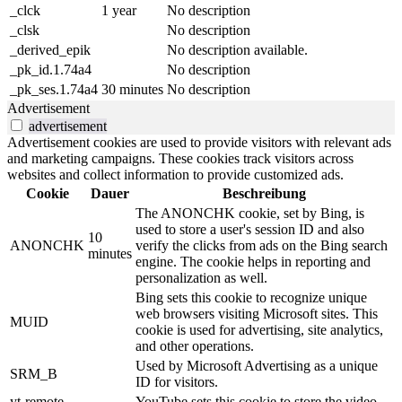
_clck
1 year
No description
_clsk
No description
_derived_epik
No description available.
_pk_id.1.74a4
No description
_pk_ses.1.74a4
30 minutes
No description
Advertisement
advertisement
Advertisement cookies are used to provide visitors with relevant ads
and marketing campaigns. These cookies track visitors across
websites and collect information to provide customized ads.
Cookie
Dauer
Beschreibung
The ANONCHK cookie, set by Bing, is
used to store a user's session ID and also
10
ANONCHK
verify the clicks from ads on the Bing search
minutes
engine. The cookie helps in reporting and
personalization as well.
Bing sets this cookie to recognize unique
web browsers visiting Microsoft sites. This
MUID
cookie is used for advertising, site analytics,
and other operations.
Used by Microsoft Advertising as a unique
SRM_B
ID for visitors.
yt-remote-
YouTube sets this cookie to store the video