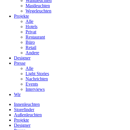
Wandleuchten
Mastleuchten
Wegeleuchten
Projekte
Alle
Hotels
Privat
Restaurant
Büro
Retail
Andere
Designer
Presse
Alle
Light Stories
Nachrichten
Events
Interviews
Wir
Innenleuchten
Storefinder
Außenleuchten
Projekte
Designer