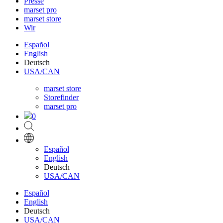
Presse
marset pro
marset store
Wir
Español
English
Deutsch
USA/CAN
marset store
Storefinder
marset pro
0
Español
English
Deutsch
USA/CAN
Español
English
Deutsch
USA/CAN