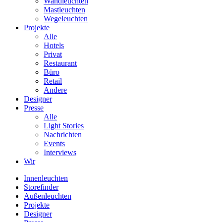
Wandleuchten
Mastleuchten
Wegeleuchten
Projekte
Alle
Hotels
Privat
Restaurant
Büro
Retail
Andere
Designer
Presse
Alle
Light Stories
Nachrichten
Events
Interviews
Wir
Innenleuchten
Storefinder
Außenleuchten
Projekte
Designer