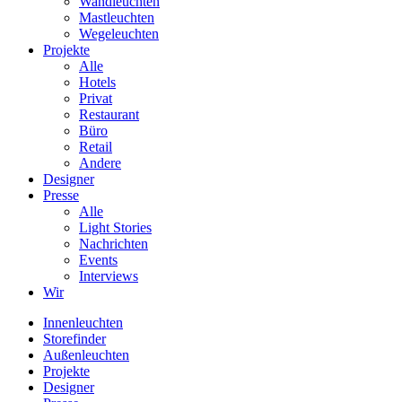
Wandleuchten
Mastleuchten
Wegeleuchten
Projekte
Alle
Hotels
Privat
Restaurant
Büro
Retail
Andere
Designer
Presse
Alle
Light Stories
Nachrichten
Events
Interviews
Wir
Innenleuchten
Storefinder
Außenleuchten
Projekte
Designer