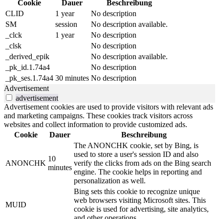
Cookie
Dauer
Beschreibung
CLID
1 year
No description
SM
session
No description available.
_clck
1 year
No description
_clsk
No description
_derived_epik
No description available.
_pk_id.1.74a4
No description
_pk_ses.1.74a4
30 minutes
No description
Advertisement
advertisement
Advertisement cookies are used to provide visitors with relevant ads
and marketing campaigns. These cookies track visitors across
websites and collect information to provide customized ads.
Cookie
Dauer
Beschreibung
The ANONCHK cookie, set by Bing, is
used to store a user's session ID and also
10
ANONCHK
verify the clicks from ads on the Bing search
minutes
engine. The cookie helps in reporting and
personalization as well.
Bing sets this cookie to recognize unique
web browsers visiting Microsoft sites. This
MUID
cookie is used for advertising, site analytics,
and other operations.