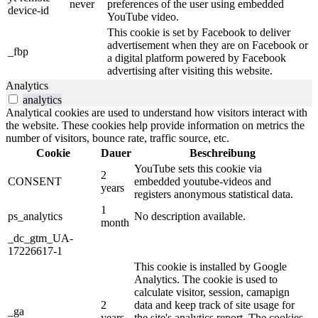
never
preferences of the user using embedded
device-id
YouTube video.
This cookie is set by Facebook to deliver
advertisement when they are on Facebook or
_fbp
a digital platform powered by Facebook
advertising after visiting this website.
Analytics
analytics
Analytical cookies are used to understand how visitors interact with
the website. These cookies help provide information on metrics the
number of visitors, bounce rate, traffic source, etc.
Cookie
Dauer
Beschreibung
YouTube sets this cookie via
2
CONSENT
embedded youtube-videos and
years
registers anonymous statistical data.
1
ps_analytics
No description available.
month
_dc_gtm_UA-
17226617-1
This cookie is installed by Google
Analytics. The cookie is used to
calculate visitor, session, camapign
2
data and keep track of site usage for
_ga
years
the site's analytics report. The cookies