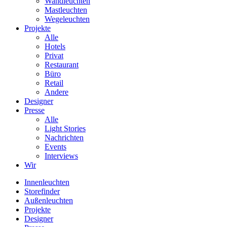
Wandleuchten
Mastleuchten
Wegeleuchten
Projekte
Alle
Hotels
Privat
Restaurant
Büro
Retail
Andere
Designer
Presse
Alle
Light Stories
Nachrichten
Events
Interviews
Wir
Innenleuchten
Storefinder
Außenleuchten
Projekte
Designer