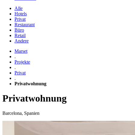
Alle
Hotels
Privat
Restaurant
Büro
Retail
Andere
Marset
.
Projekte
.
Privat
.
Privatwohnung
Privatwohnung
Barcelona, Spanien