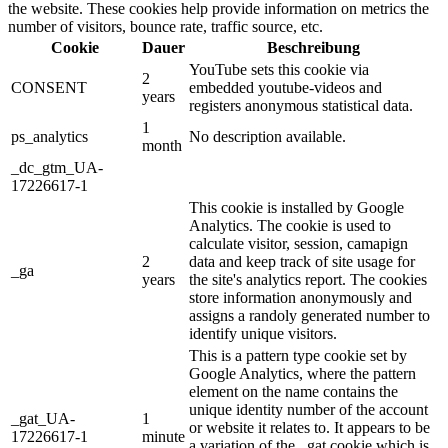
the website. These cookies help provide information on metrics the
number of visitors, bounce rate, traffic source, etc.
Cookie
Dauer
Beschreibung
YouTube sets this cookie via
2
CONSENT
embedded youtube-videos and
years
registers anonymous statistical data.
1
ps_analytics
No description available.
month
_dc_gtm_UA-
17226617-1
This cookie is installed by Google
Analytics. The cookie is used to
calculate visitor, session, camapign
2
data and keep track of site usage for
_ga
years
the site's analytics report. The cookies
store information anonymously and
assigns a randoly generated number to
identify unique visitors.
This is a pattern type cookie set by
Google Analytics, where the pattern
element on the name contains the
unique identity number of the account
_gat_UA-
1
or website it relates to. It appears to be
17226617-1
minute
a variation of the _gat cookie which is