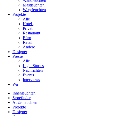
Wandleuchten
Mastleuchten
Wegeleuchten
Projekte
Alle
Hotels
Privat
Restaurant
Büro
Retail
Andere
Designer
Presse
Alle
Light Stories
Nachrichten
Events
Interviews
Wir
Innenleuchten
Storefinder
Außenleuchten
Projekte
Designer