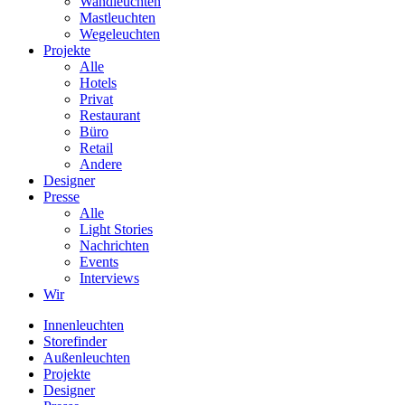
Wandleuchten
Mastleuchten
Wegeleuchten
Projekte
Alle
Hotels
Privat
Restaurant
Büro
Retail
Andere
Designer
Presse
Alle
Light Stories
Nachrichten
Events
Interviews
Wir
Innenleuchten
Storefinder
Außenleuchten
Projekte
Designer