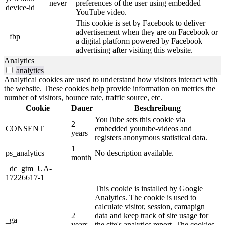
never
preferences of the user using embedded
device-id
YouTube video.
This cookie is set by Facebook to deliver
advertisement when they are on Facebook or
_fbp
a digital platform powered by Facebook
advertising after visiting this website.
Analytics
analytics
Analytical cookies are used to understand how visitors interact with
the website. These cookies help provide information on metrics the
number of visitors, bounce rate, traffic source, etc.
Cookie
Dauer
Beschreibung
YouTube sets this cookie via
2
CONSENT
embedded youtube-videos and
years
registers anonymous statistical data.
1
ps_analytics
No description available.
month
_dc_gtm_UA-
17226617-1
This cookie is installed by Google
Analytics. The cookie is used to
calculate visitor, session, camapign
2
data and keep track of site usage for
_ga
years
the site's analytics report. The cookies