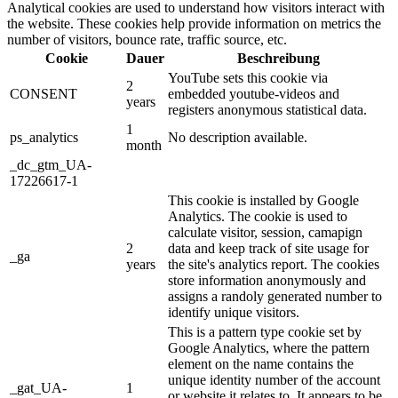
Analytical cookies are used to understand how visitors interact with
the website. These cookies help provide information on metrics the
number of visitors, bounce rate, traffic source, etc.
Cookie
Dauer
Beschreibung
YouTube sets this cookie via
2
CONSENT
embedded youtube-videos and
years
registers anonymous statistical data.
1
ps_analytics
No description available.
month
_dc_gtm_UA-
17226617-1
This cookie is installed by Google
Analytics. The cookie is used to
calculate visitor, session, camapign
2
data and keep track of site usage for
_ga
years
the site's analytics report. The cookies
store information anonymously and
assigns a randoly generated number to
identify unique visitors.
This is a pattern type cookie set by
Google Analytics, where the pattern
element on the name contains the
unique identity number of the account
_gat_UA-
1
or website it relates to. It appears to be