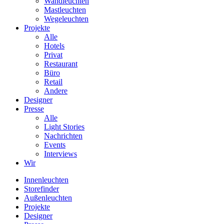
Wandleuchten
Mastleuchten
Wegeleuchten
Projekte
Alle
Hotels
Privat
Restaurant
Büro
Retail
Andere
Designer
Presse
Alle
Light Stories
Nachrichten
Events
Interviews
Wir
Innenleuchten
Storefinder
Außenleuchten
Projekte
Designer