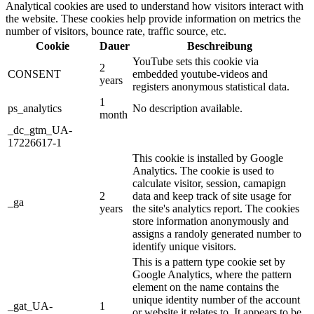
Analytical cookies are used to understand how visitors interact with
the website. These cookies help provide information on metrics the
number of visitors, bounce rate, traffic source, etc.
Cookie
Dauer
Beschreibung
YouTube sets this cookie via
2
CONSENT
embedded youtube-videos and
years
registers anonymous statistical data.
1
ps_analytics
No description available.
month
_dc_gtm_UA-
17226617-1
This cookie is installed by Google
Analytics. The cookie is used to
calculate visitor, session, camapign
2
data and keep track of site usage for
_ga
years
the site's analytics report. The cookies
store information anonymously and
assigns a randoly generated number to
identify unique visitors.
This is a pattern type cookie set by
Google Analytics, where the pattern
element on the name contains the
unique identity number of the account
_gat_UA-
1
or website it relates to. It appears to be