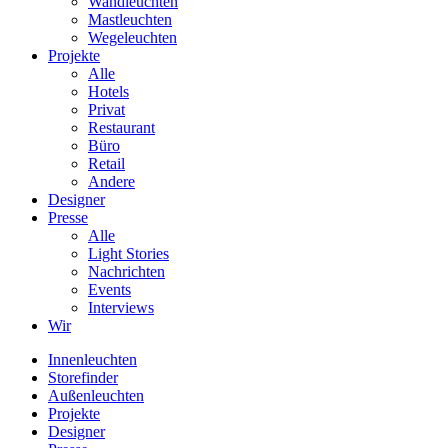
Wandleuchten
Mastleuchten
Wegeleuchten
Projekte
Alle
Hotels
Privat
Restaurant
Büro
Retail
Andere
Designer
Presse
Alle
Light Stories
Nachrichten
Events
Interviews
Wir
Innenleuchten
Storefinder
Außenleuchten
Projekte
Designer