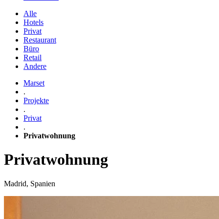
Alle
Hotels
Privat
Restaurant
Büro
Retail
Andere
Marset
.
Projekte
.
Privat
.
Privatwohnung
Privatwohnung
Madrid, Spanien