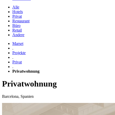
Alle
Hotels
Privat
Restaurant
Büro
Retail
Andere
Marset
.
Projekte
.
Privat
.
Privatwohnung
Privatwohnung
Barcelona, Spanien