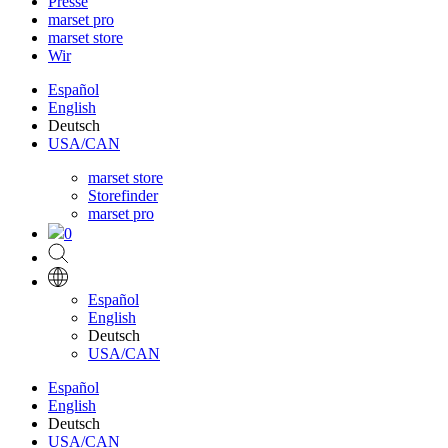
Presse
marset pro
marset store
Wir
Español
English
Deutsch
USA/CAN
marset store
Storefinder
marset pro
0
Español
English
Deutsch
USA/CAN
Español
English
Deutsch
USA/CAN