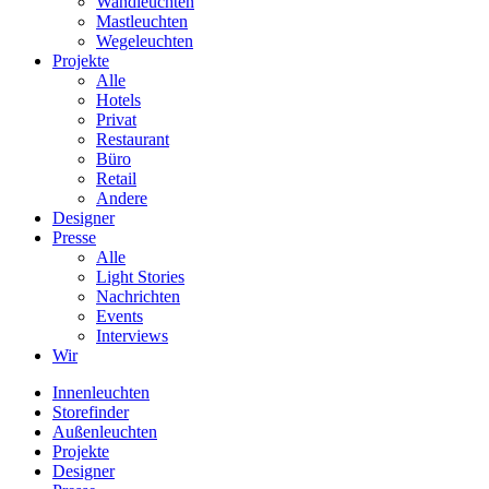
Wandleuchten
Mastleuchten
Wegeleuchten
Projekte
Alle
Hotels
Privat
Restaurant
Büro
Retail
Andere
Designer
Presse
Alle
Light Stories
Nachrichten
Events
Interviews
Wir
Innenleuchten
Storefinder
Außenleuchten
Projekte
Designer