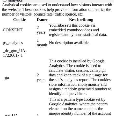
analytics
Analytical cookies are used to understand how visitors interact with
the website. These cookies help provide information on metrics the
number of visitors, bounce rate, traffic source, etc.
Cookie
Dauer
Beschreibung
YouTube sets this cookie via
2
CONSENT
embedded youtube-videos and
years
registers anonymous statistical data.
1
ps_analytics
No description available.
month
_dc_gtm_UA-
17226617-1
This cookie is installed by Google
Analytics. The cookie is used to
calculate visitor, session, camapign
2
data and keep track of site usage for
_ga
years
the site's analytics report. The cookies
store information anonymously and
assigns a randoly generated number to
identify unique visitors.
This is a pattern type cookie set by
Google Analytics, where the pattern
element on the name contains the
unique identity number of the account
_gat_UA-
1