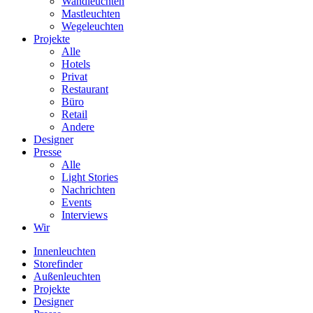
Wandleuchten
Mastleuchten
Wegeleuchten
Projekte
Alle
Hotels
Privat
Restaurant
Büro
Retail
Andere
Designer
Presse
Alle
Light Stories
Nachrichten
Events
Interviews
Wir
Innenleuchten
Storefinder
Außenleuchten
Projekte
Designer