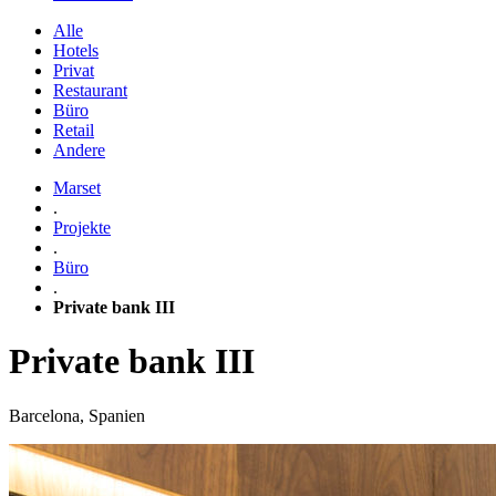
Alle
Hotels
Privat
Restaurant
Büro
Retail
Andere
Marset
.
Projekte
.
Büro
.
Private bank III
Private bank III
Barcelona, Spanien