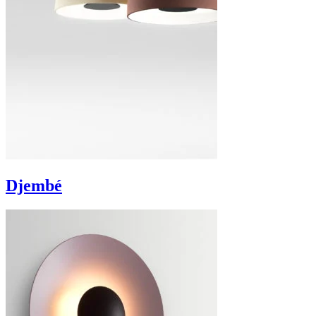
Djembé