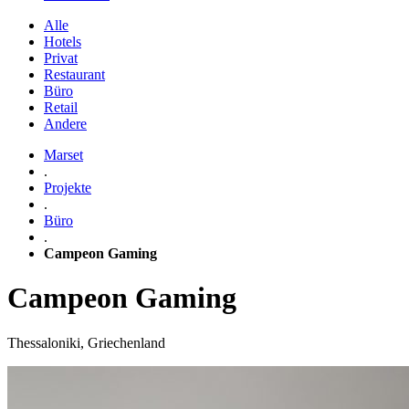
Alle
Hotels
Privat
Restaurant
Büro
Retail
Andere
Marset
.
Projekte
.
Büro
.
Campeon Gaming
Campeon Gaming
Thessaloniki, Griechenland