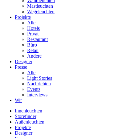
Wandleuchten
Mastleuchten
Wegeleuchten
Projekte
Alle
Hotels
Privat
Restaurant
Büro
Retail
Andere
Designer
Presse
Alle
Light Stories
Nachrichten
Events
Interviews
Wir
Innenleuchten
Storefinder
Außenleuchten
Projekte
Designer