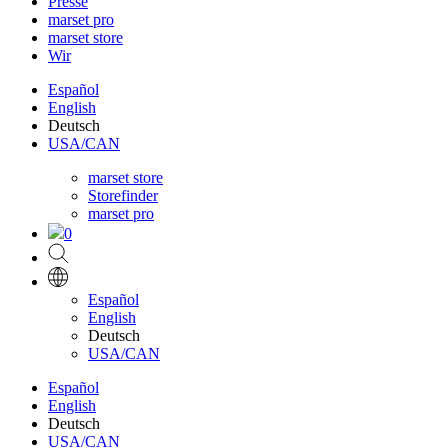
Presse
marset pro
marset store
Wir
Español
English
Deutsch
USA/CAN
marset store
Storefinder
marset pro
0
Español
English
Deutsch
USA/CAN
Español
English
Deutsch
USA/CAN