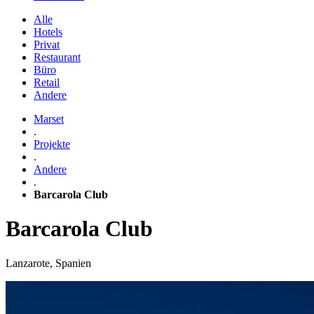
Alle
Hotels
Privat
Restaurant
Büro
Retail
Andere
Marset
.
Projekte
.
Andere
.
Barcarola Club
Barcarola Club
Lanzarote, Spanien