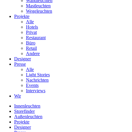
Wandleuchten
Mastleuchten
Wegeleuchten
Projekte
Alle
Hotels
Privat
Restaurant
Büro
Retail
Andere
Designer
Presse
Alle
Light Stories
Nachrichten
Events
Interviews
Wir
Innenleuchten
Storefinder
Außenleuchten
Projekte
Designer